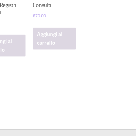
Registri
Consulti
i
€
70.00
Aggiungi al
ngi al
carrello
llo