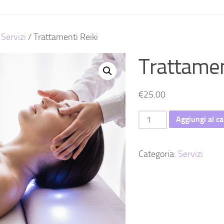
/
Servizi
/ Trattamenti Reiki
Trattamen
€
25.00
Trattamenti
Aggiungi al ca
Reiki
quantità
Categoria:
Servizi