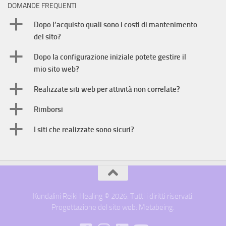
DOMANDE FREQUENTI
a
Dopo l’acquisto quali sono i costi di mantenimento
del sito?
a
Dopo la configurazione iniziale potete gestire il
mio sito web?
a
Realizzate siti web per attività non correlate?
a
Rimborsi
a
I siti che realizzate sono sicuri?
Kundalini Reiki Healing © 2026. Tutti i diritti riservati.
Progettazione del sito web: Metabeing.