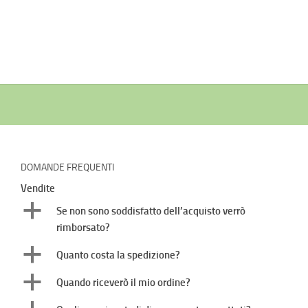
DOMANDE FREQUENTI
Vendite
a
Se non sono soddisfatto dell’acquisto verrò
rimborsato?
a
Quanto costa la spedizione?
a
Quando riceverò il mio ordine?