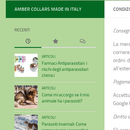
AMBER COLLARS MADE IN ITALY
CONDIZI
RECENTI
Consegn
La merc
corriere
ARTICOLI
ordini 
Farmaci Antiparassitari: i
all’este
rischi degli antiparassitari
chimici
Pagame
ARTICOLI
Accetti
Come mi accorgo se il mio
animale ha i parassiti?
Google 
Diritto 
ARTICOLI
Parassiti invernali: Come