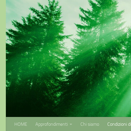
Sotto il contenuto
HOME
Approfondimenti
Chi siamo
Condizioni d