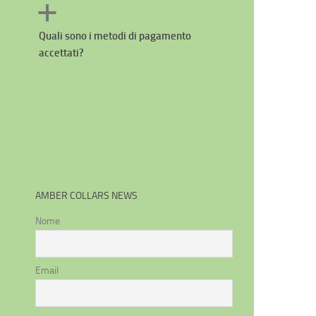
a
Quali sono i metodi di pagamento
accettati?
AMBER COLLARS NEWS
Nome
Email