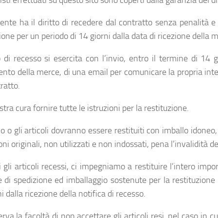
isti effettuati su questo sito sono coperti dalla garanzia del di
rente ha il diritto di recedere dal contratto senza penalità 
one per un periodo di 14 giorni dalla data di ricezione della 
to di recesso si esercita con l’invio, entro il termine di 14 g
ento della merce, di una email per comunicare la propria int
ratto.
tra cura fornire tutte le istruzioni per la restituzione.
lo o gli articoli dovranno essere restituiti con imballo idoneo, 
ni originali, non utilizzati e non indossati, pena l’invalidità d
 gli articoli recessi, ci impegniamo a restituire l’intero imp
e di spedizione ed imballaggio sostenute per la restituzione
i dalla ricezione della notifica di recesso.
serva la facoltà di non accettare gli articoli resi, nel caso in cui