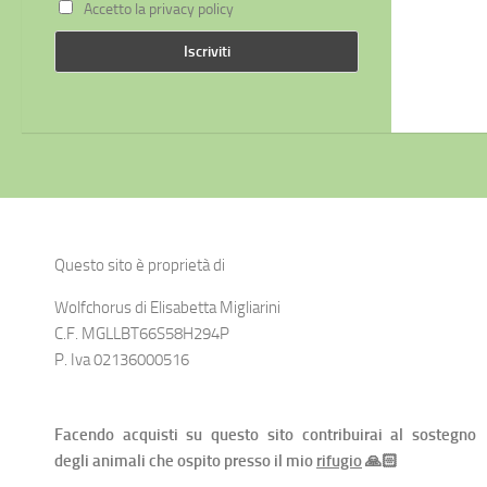
Accetto la privacy policy
Questo sito è proprietà di
Wolfchorus di Elisabetta Migliarini
C.F. MGLLBT66S58H294P
P. Iva 02136000516
Facendo acquisti su questo sito contribuirai al sostegno
degli animali che ospito presso il mio
rifugio
🙏🏻