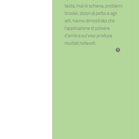
testa, mal di schiena, problemi
tiroidei, dolori al petto e agli
arti, hanno dimostrato che
l’applicazione di polvere
d’ambra sul viso produce
risultati notevoli.