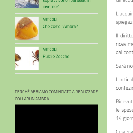
Gli acqu
sopravvivono i parassiti in
inverno?
L’acqui
ARTICOLI
spiegazi
Che cos’è l’Ambra?
Il dirit
ricevim
ARTICOLI
dal cont
Pulci e Zecche
Sarà nos
L’artico
confezio
PERCHÉ ABBIAMO COMINCIATO A REALIZZARE
COLLARI IN AMBRA
Ricevuti
Video
le spes
Player
14 giorn
Ci si ri