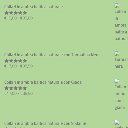
prezzo:
Collari in ambra baltica naturale
da
Fascia
€
15,00
-
€
35,00
€17,00
Valutato
5.00
su 5
di
a
prezzo:
€38,50
da
€15,00
a
Collari in ambra baltica naturale con Tormalina Nera
€35,00
Fascia
€
17,00
-
€
38,50
Valutato
5.00
su 5
di
prezzo:
Collari in ambra baltica naturale con Giada
da
€17,00
Fascia
€
17,00
-
€
38,50
Valutato
5.00
su 5
a
di
€38,50
prezzo:
da
€17,00
Collari in ambra baltica naturale con Sodalite
a