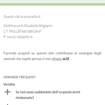
Questo sito è proprietà di
Wolfchorus di Elisabetta Migliarini
C.F. MGLLBT66S58H294P
P. Iva 02136000516
Facendo acquisti su questo sito contribuirai al sostegno degli
animali che ospito presso il mio
rifugio
🙏🏻
DOMANDE FREQUENTI
Vendite
a
Se non sono soddisfatto dell’acquisto verrò
rimborsato?