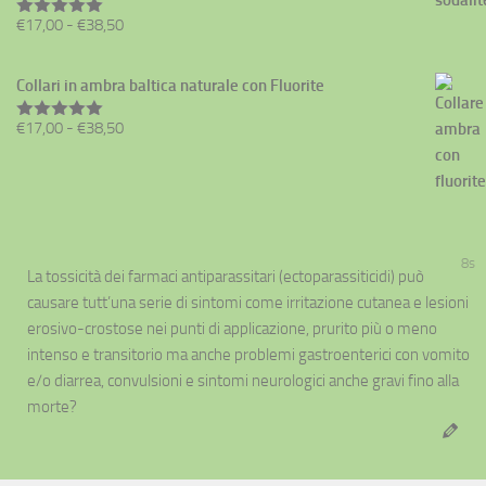
€38,50
Fascia
€
17,00
-
€
38,50
Valutato
5.00
su 5
di
prezzo:
Collari in ambra baltica naturale con Fluorite
da
Fascia
€
17,00
-
€
38,50
€17,00
Valutato
5.00
su 5
di
a
prezzo:
€38,50
da
€17,00
a
8s
La tossicità dei
farmaci antiparassitari
(ectoparassiticidi) può
€38,50
causare tutt’una serie di sintomi come irritazione cutanea e lesioni
erosivo-crostose nei punti di applicazione, prurito più o meno
intenso e transitorio ma anche problemi gastroenterici con vomito
e/o diarrea, convulsioni e sintomi neurologici anche gravi fino alla
morte?