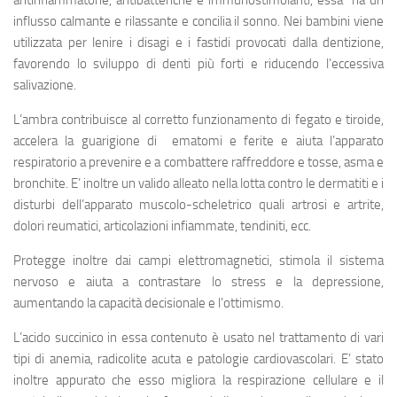
antinfiammatorie, antibatteriche e immunostimolanti, essa ha un
influsso calmante e rilassante e concilia il sonno. Nei bambini viene
utilizzata per lenire i disagi e i fastidi provocati dalla dentizione,
favorendo lo sviluppo di denti più forti e riducendo l’eccessiva
salivazione.
L’ambra contribuisce al corretto funzionamento di fegato e tiroide,
accelera la guarigione di ematomi e ferite e aiuta l’apparato
respiratorio a prevenire e a combattere raffreddore e tosse, asma e
bronchite. E’ inoltre un valido alleato nella lotta contro le dermatiti e i
disturbi dell’apparato muscolo-scheletrico quali artrosi e artrite,
dolori reumatici, articolazioni infiammate, tendiniti, ecc.
Protegge inoltre dai campi elettromagnetici, stimola il sistema
nervoso e aiuta a contrastare lo stress e la depressione,
aumentando la capacità decisionale e l’ottimismo.
L’acido succinico in essa contenuto è usato nel trattamento di vari
tipi di anemia, radicolite acuta e patologie cardiovascolari. E’ stato
inoltre appurato che esso migliora la respirazione cellulare e il