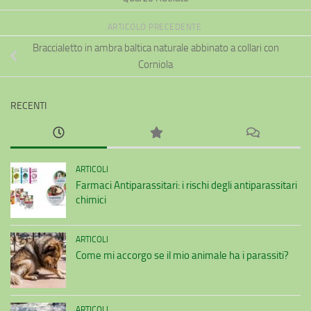
pagina
del
ARTICOLO PRECEDENTE
prodotto
Braccialetto in ambra baltica naturale abbinato a collari con
Corniola
RECENTI
ARTICOLI
Farmaci Antiparassitari: i rischi degli antiparassitari
chimici
ARTICOLI
Come mi accorgo se il mio animale ha i parassiti?
ARTICOLI