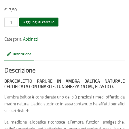
€
17,50
Braccialetto
Aggiungi al carrello
in
ambra
Categoria:
Abbinati
baltica
naturale
Descrizione
abbinato
a
Descrizione
collari
con
BRACCIALETTO PARURE IN AMBRA BALTICA NATURALE
Unakite
CERTIFICATA CON UNAKITE, LUNGHEZZA 18 CM., ELASTICO.
quantità
L’ambra baltica è considerata uno dei più preziosi rimedi offertici da
madre natura. L’acido succinico in essa contenuto ha effetti benefici
su vari disturbi.
La medicina allopatica riconosce all’ambra funzioni analgesiche,