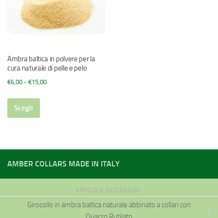
Ambra baltica in polvere per la
cura naturale di pelle e pelo
Fascia
€
6,00
-
€
15,00
di
Questo
prezzo:
Scegli
prodotto
da
ha
€6,00
più
a
varianti.
€15,00
Le
AMBER COLLARS MADE IN ITALY
opzioni
possono
essere
ARTICOLO SUCCESSIVO
scelte
Girocollo in ambra baltica naturale abbinato a collari con
nella
Quarzo Rutilato