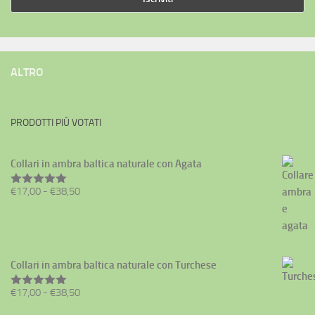
ALTRO
PRODOTTI PIÙ VOTATI
Collari in ambra baltica naturale con Agata
Fascia
€
17,00
-
€
38,50
Valutato
5.00
su 5
di
prezzo:
da
€17,00
Collari in ambra baltica naturale con Turchese
a
€38,50
Fascia
€
17,00
-
€
38,50
Valutato
5.00
su 5
di