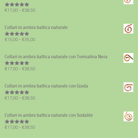
da
Fascia
€
17,00
-
€
38,50
€17,00
Valutato
5.00
su 5
di
a
prezzo:
€38,50
Collari in ambra baltica naturale
da
Fascia
€
15,00
-
€
35,00
€17,00
Valutato
5.00
su 5
di
a
prezzo:
€38,50
Collari in ambra baltica naturale con Tormalina Nera
da
Fascia
€
17,00
-
€
38,50
€15,00
Valutato
5.00
su 5
di
a
prezzo:
€35,00
Collari in ambra baltica naturale con Giada
da
Fascia
€
17,00
-
€
38,50
€17,00
Valutato
5.00
su 5
di
a
prezzo:
€38,50
Collari in ambra baltica naturale con Sodalite
da
Fascia
€
17,00
-
€
38,50
€17,00
Valutato
5.00
su 5
di
a