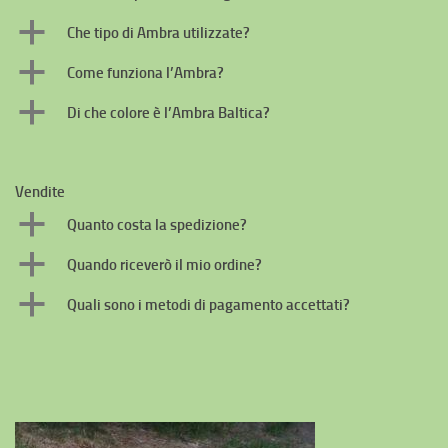
a
Che tipo di Ambra utilizzate?
a
Come funziona l’Ambra?
a
Di che colore è l’Ambra Baltica?
Vendite
a
Quanto costa la spedizione?
a
Quando riceverò il mio ordine?
a
Quali sono i metodi di pagamento accettati?