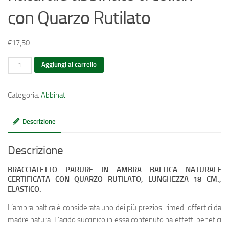
con Quarzo Rutilato
€
17,50
Braccialetto
Aggiungi al carrello
in
ambra
Categoria:
Abbinati
baltica
naturale
Descrizione
abbinato
a
Descrizione
collari
con
BRACCIALETTO PARURE IN AMBRA BALTICA NATURALE
Quarzo
CERTIFICATA CON QUARZO RUTILATO, LUNGHEZZA 18 CM.,
Rutilato
ELASTICO.
quantità
L’ambra baltica è considerata uno dei più preziosi rimedi offertici da
madre natura. L’acido succinico in essa contenuto ha effetti benefici