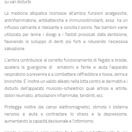
su vari disturbi.
La medicina allopatica riconosce all’ambra funzioni analgesiche,
antinfiammatorie, antibatteriche e immunostimolanti, essa ha un
influsso calmante e rilassante e concilia il sonno. Nei bambini viene
utilizzata per lenire i disagi e i fastidi provocati dalla dentizione,
favorendo lo sviluppo di denti più forti e riducendo l’eccessiva
salivazione.
L’ambra contribuisce al corretto funzionamento di fegato e tiroide,
accelera la guarigione di ematomi e ferite e aiuta l’apparato
respiratorio a prevenire e a combattere raffreddore e tosse, asma e
bronchite. E’ inoltre un valido alleato nella lotta contro le dermatiti e i
disturbi dell’apparato muscolo-scheletrico quali artrosi e artrite,
dolori reumatici, articolazioni infiammate, tendiniti, ecc.
Protegge inoltre dai campi elettromagnetici, stimola il sistema
nervoso e aiuta a contrastare lo stress e la depressione,
aumentando la capacità decisionale e l’ottimismo.