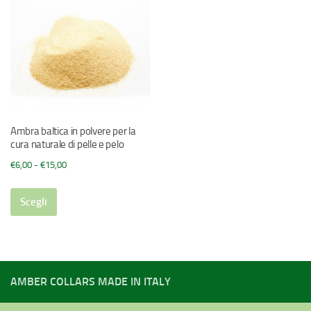
Ambra baltica in polvere per la
cura naturale di pelle e pelo
Fascia
€
6,00
-
€
15,00
di
Questo
prezzo:
Scegli
prodotto
da
ha
€6,00
più
a
varianti.
€15,00
Le
AMBER COLLARS MADE IN ITALY
opzioni
possono