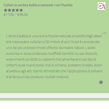
prezzo:
€38,50
Collari in ambra baltica naturale con Fluorite
da
Fascia
€
17,00
-
€
38,50
€17,00
Valutato
5.00
su 5
di
a
prezzo:
€38,50
da
22s
L’ambra baltica è una resina fossile naturale prodotta dagli alberi
€17,00
che crescevano sulla terra 50 milioni di anni fa ed è considerata
a
uno dei più preziosi rimedi offertici da madre natura. L’acido
€38,50
succinico in essa contenuto ha effetti benefici su vari disturbi,
esperimenti condotti su pazienti che lamentavano vari tipi di
sintomi quali mal di testa, mal di schiena, problemi tiroidei, dolori
al petto e agli arti, hanno dimostrato che l’applicazione di polvere
d’ambra sul viso produce risultati notevoli.