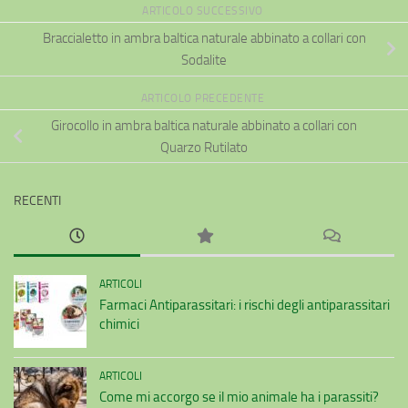
essere
ARTICOLO SUCCESSIVO
scelte
Braccialetto in ambra baltica naturale abbinato a collari con
nella
Sodalite
pagina
del
ARTICOLO PRECEDENTE
prodotto
Girocollo in ambra baltica naturale abbinato a collari con
Quarzo Rutilato
RECENTI
ARTICOLI
Farmaci Antiparassitari: i rischi degli antiparassitari
chimici
ARTICOLI
Come mi accorgo se il mio animale ha i parassiti?