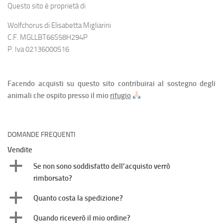
Questo sito è proprietà di
Wolfchorus di Elisabetta Migliarini
C.F. MGLLBT66S58H294P
P. Iva 02136000516
Facendo acquisti su questo sito contribuirai al sostegno degli
animali che ospito presso il mio
rifugio
DOMANDE FREQUENTI
Vendite
a
Se non sono soddisfatto dell’acquisto verrò
rimborsato?
a
Quanto costa la spedizione?
a
Quando riceverò il mio ordine?