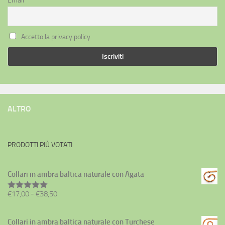
Email
Accetto la privacy policy
ALTRO
PRODOTTI PIÙ VOTATI
Collari in ambra baltica naturale con Agata
Fascia
€
17,00
-
€
38,50
Valutato
5.00
su 5
di
prezzo:
Collari in ambra baltica naturale con Turchese